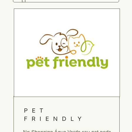
L1                                     
PET 
FRIENDLY