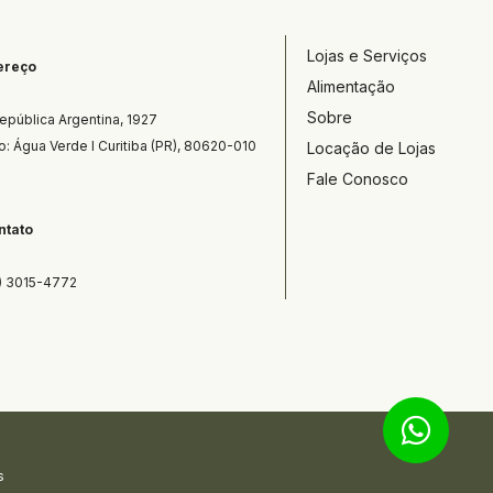
Lojas e Serviços
ereço
Alimentação
Sobre
República Argentina, 1927  
ro: Água Verde I Curitiba (PR), 80620-010
Locação de Lojas
Fale Conosco
ntato
) 3015-4772
s