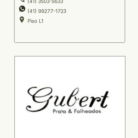
     (41) 3503-5633             
     (41) 99277-1723         
     Piso L1 