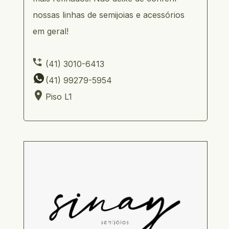
nossas linhas de semijoias e acessórios 
em geral!
     (41) 3010-6413  
     (41) 99279-5954          
     Piso L1 